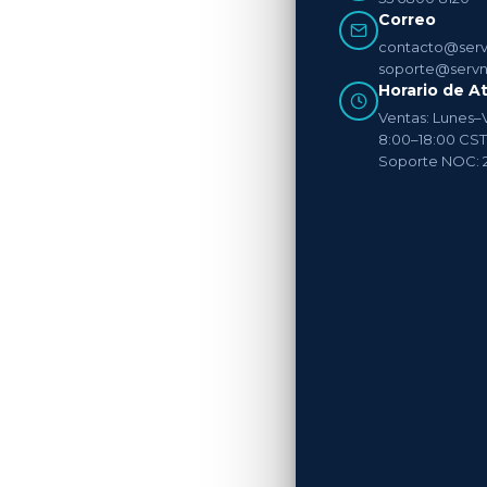
Correo
contacto@serv
soporte@servn
Horario de A
Ventas: Lunes–
8:00–18:00 CST
Soporte NOC: 2