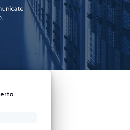
munícate
.
erto