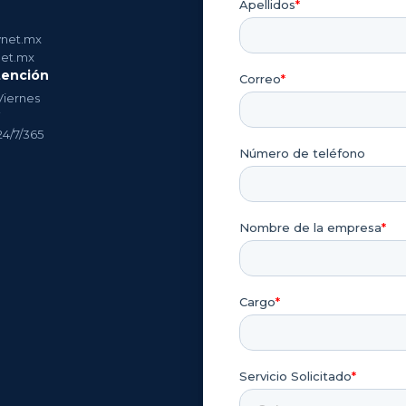
net.mx
et.mx
tención
Viernes
4/7/365