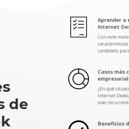
Aprender a 
Internet De
Con este mater
característica
candidato para
Casos más 
empresarial
es
¿En qué situa
Internet Dedic
s de
más recurrent
ok
Beneficios 