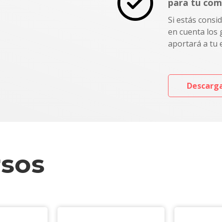
para tu co
Si estás consi
en cuenta los 
aportará a tu
Descarga
rsos